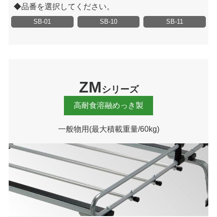
品番を選択してください。
SB-01
SB-10
SB-11
ZM
シリーズ
高耐食溶融めっき製
一般物用
(最大積載重量/60kg)