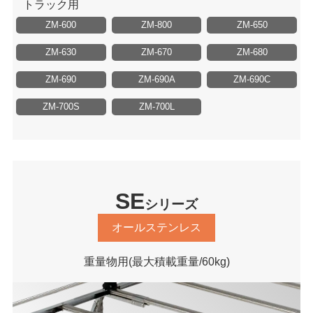
トラック用
ZM-600
ZM-800
ZM-650
ZM-630
ZM-670
ZM-680
ZM-690
ZM-690A
ZM-690C
ZM-700S
ZM-700L
SE
シリーズ
オールステンレス
重量物用
(最大積載重量/60kg)