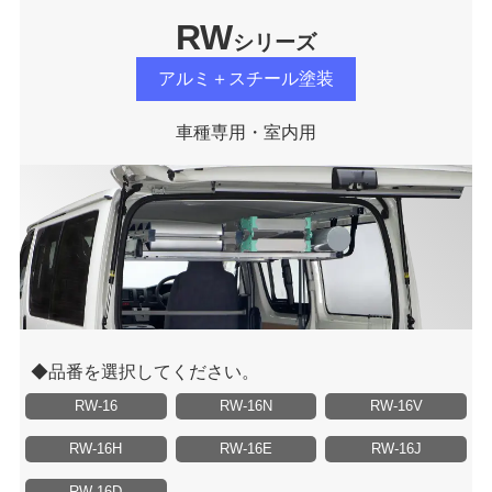
RW
シリーズ
アルミ＋スチール塗装
車種専用・室内用
品番を選択してください。
RW-16
RW-16N
RW-16V
RW-16H
RW-16E
RW-16J
RW-16D