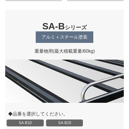
SA-B
シリーズ
アルミ＋スチール塗装
重量物用
(最大積載重量/60kg)
品番を選択してください。
SA-B10
SA-B20