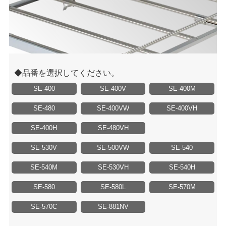
品番を選択してください。
SE-400
SE-400V
SE-400M
SE-480
SE-400VW
SE-400VH
SE-400H
SE-480VH
SE-530V
SE-500VW
SE-540
SE-540M
SE-530VH
SE-540H
SE-580
SE-580L
SE-570M
SE-570C
SE-881NV