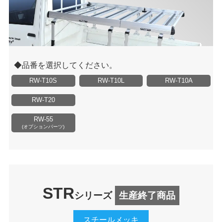
品番を選択してください。
RW-T10S
RW-T10L
RW-T10A
RW-T20
RW-55
(オプションパーツ)
STR
シリーズ
生産終了商品
スチールメッキ