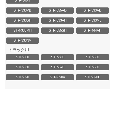
STR-500H
STR-333PB
STR-555AD
STR-333AD
STR-333SH
STR-333AH
STR-333ML
STR-333MH
STR-555SH
STR-444AH
STR-333NV
トラック用
STR-600
STR-800
STR-650
STR-630
STR-670
STR-680
STR-690
STR-690A
STR-690C