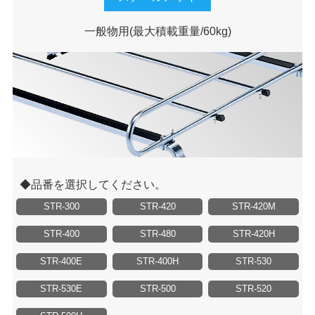
一般物用
(最大積載重量/60kg)
品番を選択してください。
STR-300
STR-420
STR-420M
STR-400
STR-480
STR-420H
STR-400E
STR-400H
STR-530
STR-530E
STR-500
STR-520