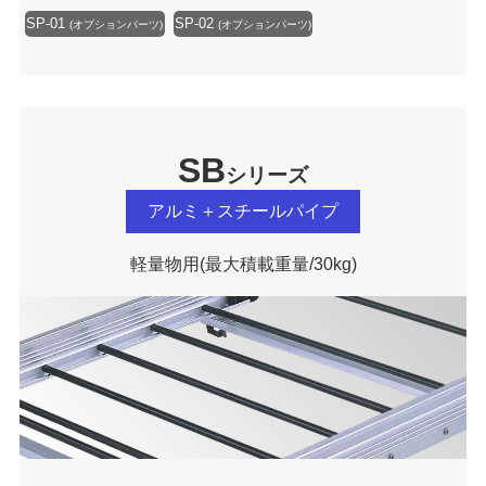
SP-01
SP-02
(オプションパーツ)
(オプションパーツ)
SB
シリーズ
アルミ＋スチールパイプ
軽量物用
(最大積載重量/30kg)