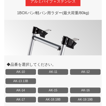
アルミパイプ＋ステンレス
1BOXバン/軽バン用ラダー
(最大荷重/80kg)
品番を選択してください。
AK-10
AK-11
AK-12
AK-13.13B
AK-14
AK-15
AK-16
AK-17
AK-18.18B
AK-19.19B