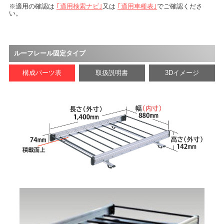
適用の確認は
｢適用検索ナビ｣
又は
｢適用車種表｣
でご確認くださ
い。
ルーフレール固定タイプ
構成パーツ表
取扱説明書
3Dイメージ