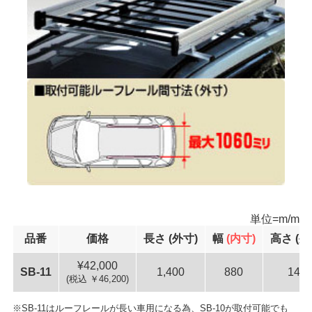
単位=m/m
品番
価格
長さ
(外寸)
幅
(内寸)
高さ
(外
42,000
SB-11
1,400
880
142
(税込 ￥46,200)
SB-11はルーフレールが長い車用になる為、SB-10が取付可能でも