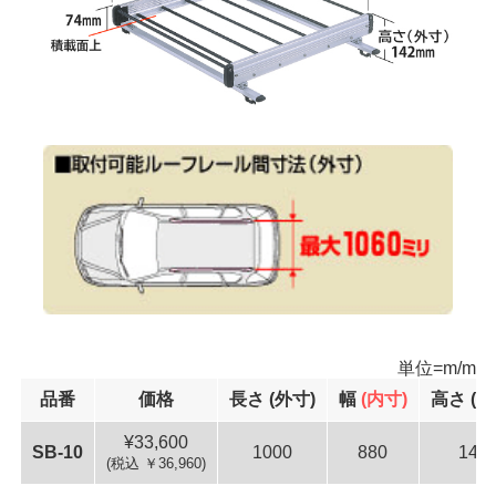
単位=m/m
品番
価格
長さ
(外寸)
幅
(内寸)
高さ
(外
33,600
SB-10
1000
880
142
(税込 ￥36,960)