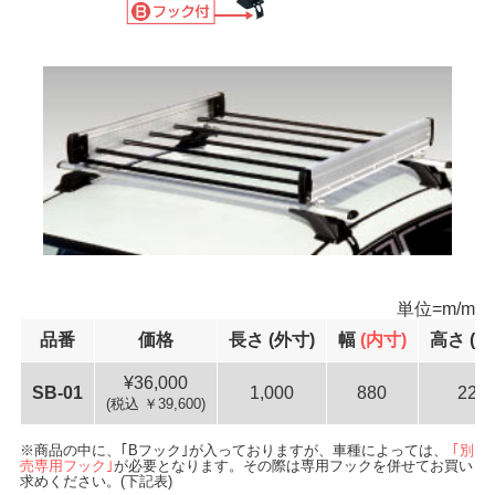
単位=m/m
品番
価格
長さ
(外寸)
幅
(内寸)
高さ
(外
36,000
SB-01
1,000
880
225
(税込 ￥39,600)
商品の中に、｢Bフック｣が入っておりますが、車種によっては、
｢別
売専用フック｣
が必要となります。その際は専用フックを併せてお買い
求めください。(下記表)