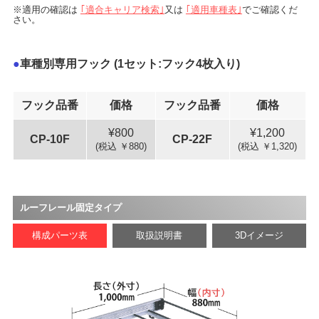
適用の確認は
｢適合キャリア検索｣
又は
｢適用車種表｣
でご確認くだ
さい。
車種別専用フック
(1セット:フック4枚入り)
フック品番
価格
フック品番
価格
800
1,200
CP-10F
CP-22F
(税込 ￥880)
(税込 ￥1,320)
ルーフレール固定タイプ
構成パーツ表
取扱説明書
3Dイメージ